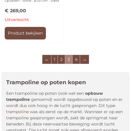
Op poten - Rond - ⌀ 251 cm - Salta
€
269,00
Uitverkocht
Product bekijken
←
1
2
3
4
→
Trampoline op poten kopen
Een trampoline op poten (ook wel een
opbouw
trampoline
genoemd) wordt opgebouwd op poten en er
wordt dus ook hoog in de lucht gesprongen. Dit type
trampoline
was als eerst op de markt. Wanneer er op een
trampoline gesprongen wordt, zakt de springmat naar
beneden. Bij deze neerwaartse beweging wordt lucht
verplaatst. Die lucht moet ook weer afgevoerd worden.