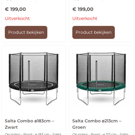
€
199,00
€
199,00
Uitverkocht
Uitverkocht
Product bekijken
Product bekijken
Salta Combo ø183cm –
Salta Combo ø213cm –
Zwart
Groen
Op poten - Rond - ø 183 cm - Salta
Op poten - Rond - ⌀ 213 cm - Salta