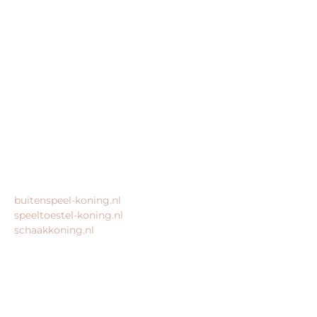
trampoline-koning.nl is een website van:
King Webshops
Morsestraat 11
6716 AH Ede
Geen bezoekadres
KvK: 80435947
BTW: NL861672082B01
MEER VAN ONZE WEBSHOPS
buitenspeel-koning.nl
speeltoestel-koning.nl
schaakkoning.nl
© 2026 – Alle rechten voorbehouden – King Webshops