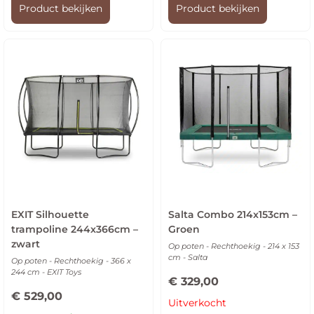
Product bekijken
Product bekijken
EXIT Silhouette
Salta Combo 214x153cm –
trampoline 244x366cm –
Groen
zwart
Op poten - Rechthoekig - 214 x 153
cm - Salta
Op poten - Rechthoekig - 366 x
244 cm - EXIT Toys
€
329,00
€
529,00
Uitverkocht