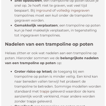
Snel opbouwen
; een trampoline op poten bouw je
snel op. Je hoeft niet te graven, wat veel tijd
bespaart. Bij
inground
of
volledig ingegraven
trampolines moet een kuil onder de trampoline
gegraven worden.
Gemakkelijk verplaatsen
; een trampoline op poten
kun je heel makkelijk verplaatsen, in tegenstelling
tot ingegraven trampolines.
Nadelen van een trampoline op poten
Helaas zitten er ook wat nadelen aan een trampoline op
poten. Hieronder sommen we de
belangrijkste nadelen
van een trampoline op poten
op:
Groter risico op letsel;
de toegang bij een
trampoline op poten is minder veilig. Een kind kan
naar beneden vallen terwijl het probeert de
trampoline te betreden. Sommige modellen worden
standaard met
trapje
geleverd waardoor de kans
aanzienlijk wordt verkleind, maar andere worden
zonder trapje geleverd.