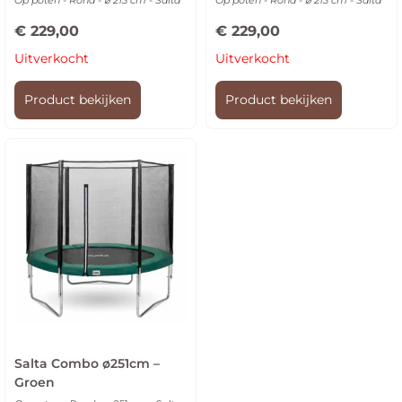
Op poten - Rond - ⌀ 213 cm - Salta
Op poten - Rond - ⌀ 213 cm - Salta
€
229,00
€
229,00
Uitverkocht
Uitverkocht
Product bekijken
Product bekijken
Salta Combo ø251cm –
Groen