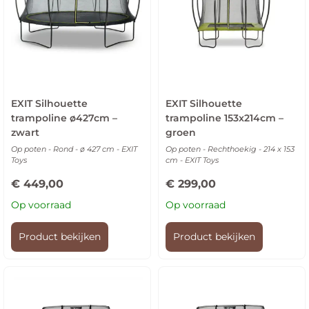
EXIT Silhouette
EXIT Silhouette
trampoline ø427cm –
trampoline 153x214cm –
zwart
groen
Op poten - Rond - ø 427 cm - EXIT
Op poten - Rechthoekig - 214 x 153
Toys
cm - EXIT Toys
€
449,00
€
299,00
Op voorraad
Op voorraad
Product bekijken
Product bekijken