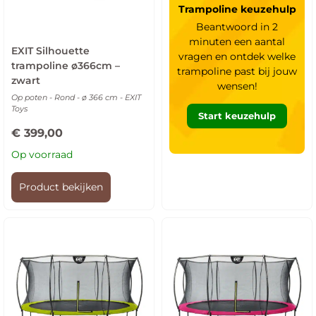
Trampoline keuzehulp
Beantwoord in 2
minuten een aantal
EXIT Silhouette
vragen en ontdek welke
trampoline ø366cm –
trampoline past bij jouw
zwart
wensen!
Op poten - Rond - ø 366 cm - EXIT
Toys
Start keuzehulp
€
399,00
Op voorraad
Product bekijken