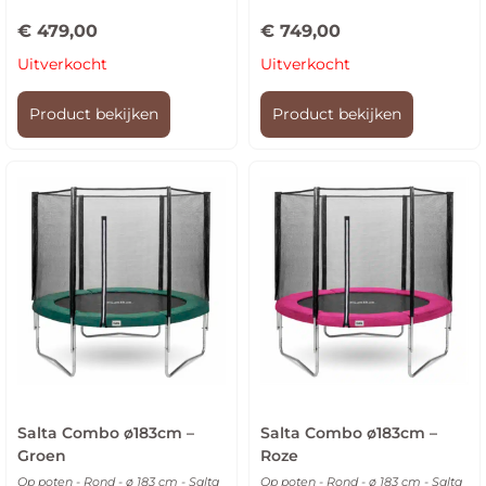
€
479,00
€
749,00
Uitverkocht
Uitverkocht
Product bekijken
Product bekijken
Salta Combo ø183cm –
Salta Combo ø183cm –
Groen
Roze
Op poten - Rond - ø 183 cm - Salta
Op poten - Rond - ø 183 cm - Salta