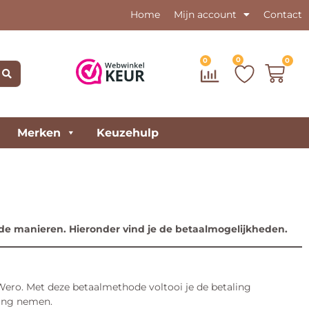
Home
Mijn account
Contact
0
0
0
Merken
Keuzehulp
ende manieren. Hieronder vind je de betaalmogelijkheden.
ero. Met deze betaalmethode voltooi je de betaling
ling nemen.