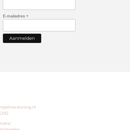
*
E-mailadres
ERVICE
BEDRIJFSGEGEVENS
mpoline-koning.nl
trampoline-koning.nl is een
6292
website van:
matie
King Webshops
lijkheden
Morsestraat 11