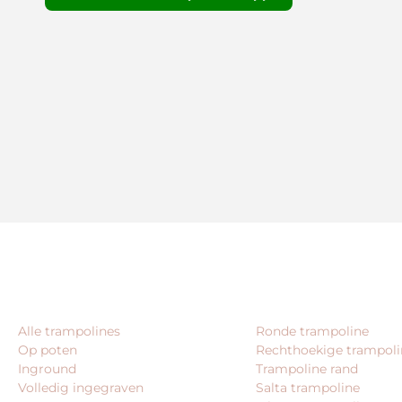
CATEGORIEËN
VEEL GEZOCHT
Alle trampolines
Ronde trampoline
Op poten
Rechthoekige trampoli
Inground
Trampoline rand
Volledig ingegraven
Salta trampoline