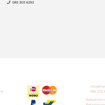
085 303 6292
HOE KAN IK BETALEN?
KLANTENS
info@tra
ne
085 303 
Bestelinfor
Betaalmoge