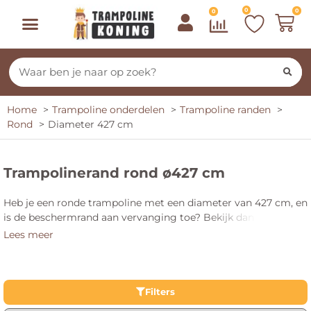
0
0
0
Home
Trampoline onderdelen
Trampoline randen
Rond
Diameter 427 cm
Trampolinerand rond ø427 cm
Heb je een ronde trampoline met een diameter van 427 cm, en
is de beschermrand aan vervanging toe? Bekijk dan hier ons
aanbod aan ronde trampolineranden 427 cm. De
Lees meer
beschermrand is essentieel voor het waarborgen van de
veiligheid op de trampoline. Het is dan ook erg belangrijk dat
deze op tijd vervangen worden wanneer deze beschadigd of
verouderd zijn.
Filters