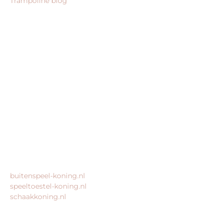
Trampoline blog
BEDRIJFSGEGEVENS
trampoline-koning.nl is een website van:
King Webshops
Morsestraat 11
6716 AH Ede
Geen bezoekadres
KvK: 80435947
BTW: NL861672082B01
MEER VAN ONZE WEBSHOPS
buitenspeel-koning.nl
speeltoestel-koning.nl
schaakkoning.nl