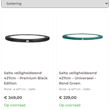
Let op: er zijn verschillende soorten
trampolineranden voor
trampolines op poten
,
inground trampolines
of
volledig
ingegraven trampolines
. Zorg ervoor dat je een
trampolinerand van 427 cm kiest die past bij jou type
trampoline.
Salta veiligheidsrand
Salta veiligheidsrand
427cm – Premium Black
427cm – Universeel –
Edition
Rond Groen
Rond - ø 427 cm - Salta
Rond - ø 427 cm - Salta
€
249,00
€
229,00
Op voorraad
Op voorraad