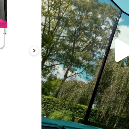
Dit product wordt
gratis
thu
Uitverkocht
Ontvang ee
Vergelijken