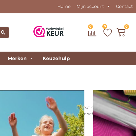
Home
Mijn account
Contact
0
0
0
Merken
Keuzehulp
x214cm – Roze
e klassieker uit de Salta collectie en biedt een uitstekende
kwaliteit en duurzaamheid tegen een zeer schappelijke prijs.
bieden heeft.