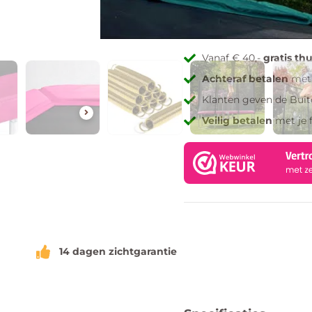
Toevoegen aan verlang
Vanaf € 40,-
gratis th
Achteraf betalen
met 
Klanten geven de Bui
Veilig betalen
met je 
14 dagen zichtgarantie