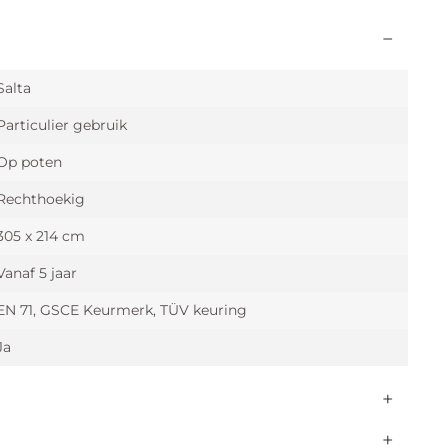
Salta
Particulier gebruik
Op poten
Rechthoekig
305 x 214 cm
Vanaf 5 jaar
EN 71, GSCE Keurmerk, TÜV keuring
Ja