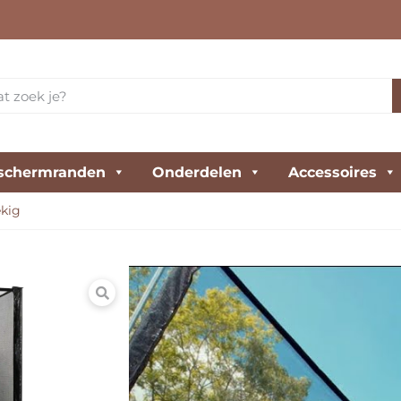
schermranden
Onderdelen
Accessoires
kig
Salta Combo 305
De Salta Combo is een echt
balans tussen veiligheid, 
Een model dat jou veel te 
€
479,00