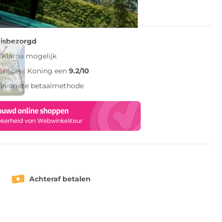
lijst
uisbezorgd
Klarna mogelijk
tenspeel Koning een
9.2/10
favoriete betaalmethode
Achteraf betalen