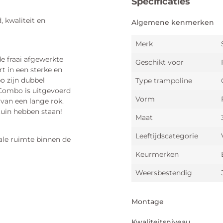
Specificaties
 kwaliteit en
Algemene kenmerken
Merk
e fraai afgewerkte
Geschikt voor
rt in een sterke en
o zijn dubbel
Type trampoline
a Combo is uitgevoerd
Vorm
 van een lange rok.
 tuin hebben staan!
Maat
Leeftijdscategorie
male ruimte binnen de
Keurmerken
Weersbestendig
Montage
Kwaliteitsniveau