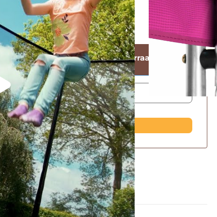
isbezorgd
n e-mail wanneer er nieuwe voorraad is
Breng mij op de hoogte!