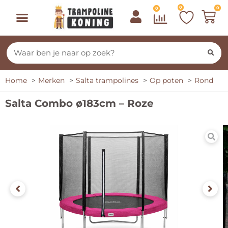
0
0
0
Home
Merken
Salta trampolines
Op poten
Rond
Salta Combo ø183cm – Roze