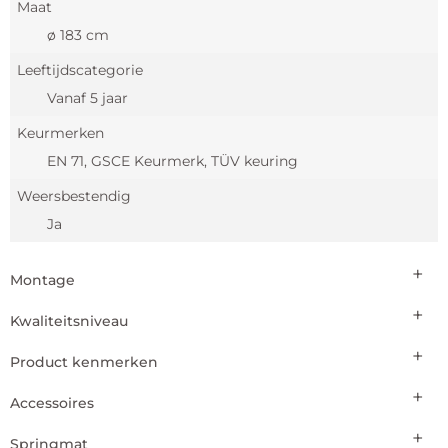
Maat
ø 183 cm
Leeftijdscategorie
Vanaf 5 jaar
Keurmerken
EN 71, GSCE Keurmerk, TÜV keuring
Weersbestendig
Ja
Montage
Kwaliteitsniveau
Montage vereist?
Ja
Product kenmerken
Springcomfort
Eenvoudig te monteren
Zilver
Accessoires
Diameter
Ja
⌀ 183 cm
Springmat
Veiligheidsnet meegeleverd?