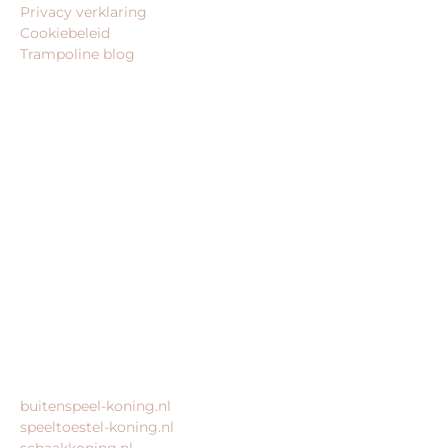
Privacy verklaring
Cookiebeleid
Trampoline blog
BEDRIJFSGEGEVENS
trampoline-koning.nl is een website van:
King Webshops
Morsestraat 11
6716 AH Ede
Geen bezoekadres
KvK: 80435947
BTW: NL861672082B01
MEER VAN ONZE WEBSHOPS
buitenspeel-koning.nl
speeltoestel-koning.nl
schaakkoning.nl