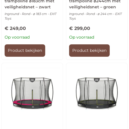
trampoline ø183cm met
trampoline ø244cm met
veiligheidsnet – zwart
veiligheidsnet – groen
Inground - Rond - ø 183 cm - EXIT
Inground - Rond - ø 244 cm - EXIT
Toys
Toys
€
249,00
€
299,00
Op voorraad
Op voorraad
Product bekijken
Product bekijken