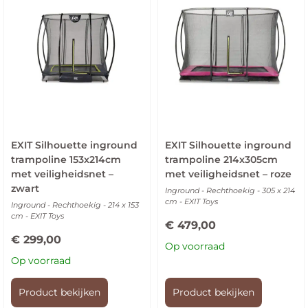
EXIT Silhouette inground
EXIT Silhouette inground
trampoline 153x214cm
trampoline 214x305cm
met veiligheidsnet –
met veiligheidsnet – roze
zwart
Inground - Rechthoekig - 305 x 214
cm - EXIT Toys
Inground - Rechthoekig - 214 x 153
cm - EXIT Toys
€
479,00
€
299,00
Op voorraad
Op voorraad
Product bekijken
Product bekijken