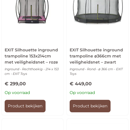
EXIT Silhouette inground
EXIT Silhouette inground
trampoline 153x214cm
trampoline ø366cm met
met veiligheidsnet – roze
veiligheidsnet – zwart
Inground - Rechthoekig - 214 x 153
Inground - Rond - ø 366 cm - EXIT
cm - EXIT Toys
Toys
€
299,00
€
449,00
Op voorraad
Op voorraad
Product bekijken
Product bekijken