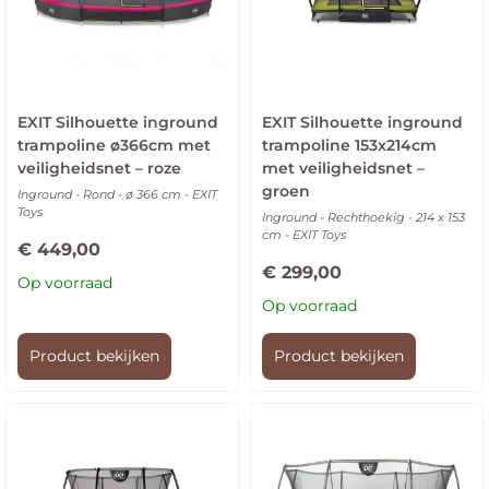
EXIT Silhouette inground
EXIT Silhouette inground
trampoline ø366cm met
trampoline 153x214cm
veiligheidsnet – roze
met veiligheidsnet –
groen
Inground - Rond - ø 366 cm - EXIT
Toys
Inground - Rechthoekig - 214 x 153
cm - EXIT Toys
€
449,00
€
299,00
Op voorraad
Op voorraad
Product bekijken
Product bekijken