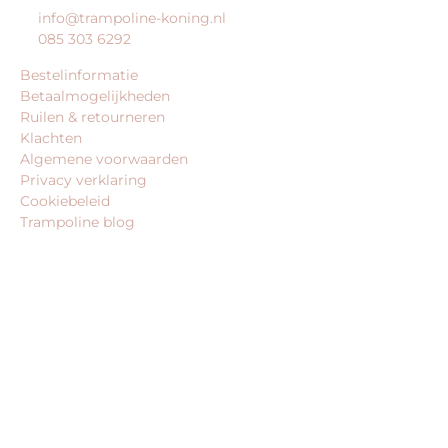
info@trampoline-koning.nl
085 303 6292
Bestelinformatie
Betaalmogelijkheden
Ruilen & retourneren
Klachten
Algemene voorwaarden
Privacy verklaring
Cookiebeleid
Trampoline blog
BEDRIJFSGEGEVENS
trampoline-koning.nl is een website van:
King Webshops
Morsestraat 11
6716 AH Ede
Geen bezoekadres