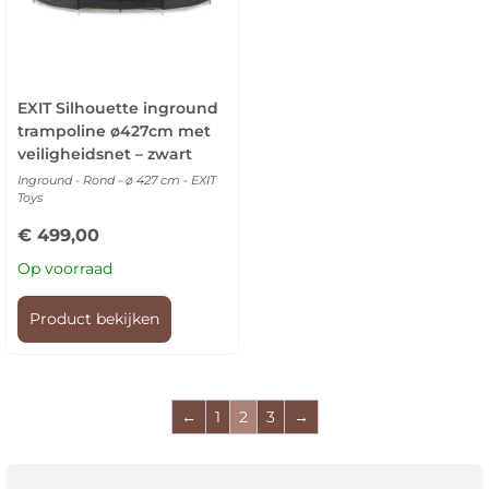
EXIT Silhouette inground
trampoline ø427cm met
veiligheidsnet – zwart
Inground - Rond - ø 427 cm - EXIT
Toys
€
499,00
Op voorraad
Product bekijken
←
1
2
3
→