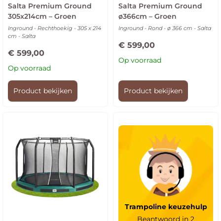
Salta Premium Ground
Salta Premium Ground
305x214cm – Groen
ø366cm – Groen
Inground - Rechthoekig - 305 x 214
Inground - Rond - ø 366 cm - Salta
cm - Salta
€
599,00
€
599,00
Op voorraad
Op voorraad
Product bekijken
Product bekijken
Trampoline keuzehulp
Beantwoord in 2