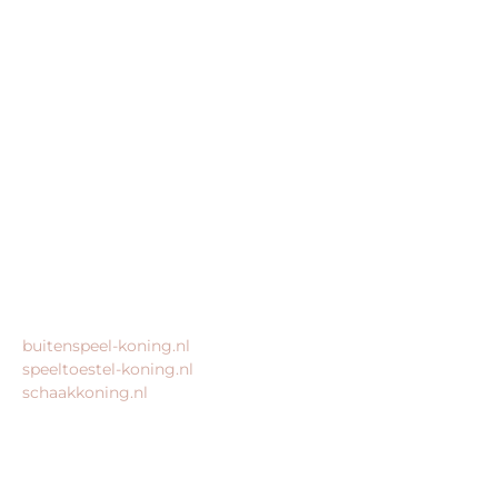
BEDRIJFSGEGEVENS
trampoline-koning.nl is een website van:
King Webshops
Morsestraat 11
6716 AH Ede
Geen bezoekadres
KvK: 80435947
BTW: NL861672082B01
MEER VAN ONZE WEBSHOPS
buitenspeel-koning.nl
speeltoestel-koning.nl
schaakkoning.nl