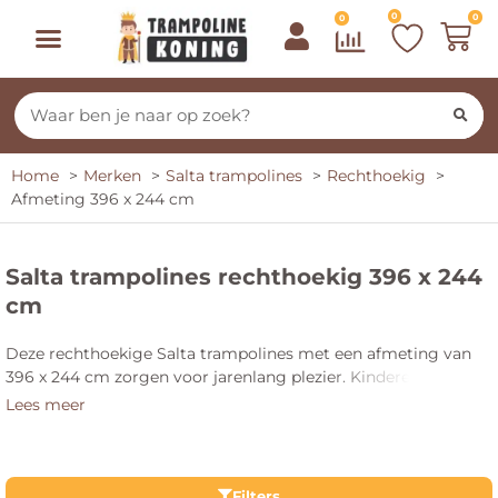
0
0
0
Home
Merken
Salta trampolines
Rechthoekig
Afmeting 396 x 244 cm
Salta trampolines rechthoekig 396 x 244
cm
Deze rechthoekige Salta trampolines met een afmeting van
396 x 244 cm zorgen voor jarenlang plezier. Kinderen
springen een gat in de lucht met de trampoline. Door het
Lees meer
grote formaat is er genoeg ruimte om vrij te springen. De
rechthoekige vorm geeft ervaren springers veel
mogelijkheden op de trampoline. Kies jij voor een ingegraven
trampoline of 1 op poten? De kwaliteit van Salta stelt je nooit
Filters