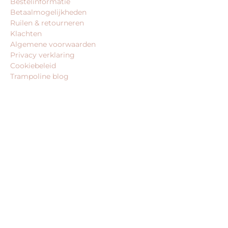
Bestelinformatie
Betaalmogelijkheden
Ruilen & retourneren
Klachten
Algemene voorwaarden
Privacy verklaring
Cookiebeleid
Trampoline blog
BEDRIJFSGEGEVENS
trampoline-koning.nl is een website van:
King Webshops
Morsestraat 11
6716 AH Ede
Geen bezoekadres
KvK: 80435947
BTW: NL861672082B01