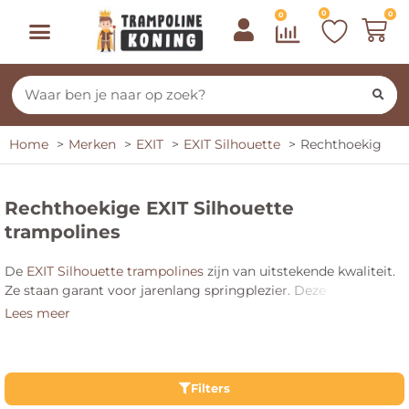
0
0
0
Home
Merken
EXIT
EXIT Silhouette
Rechthoekig
Rechthoekige EXIT Silhouette
trampolines
De
EXIT Silhouette trampolines
zijn van uitstekende kwaliteit.
Ze staan garant voor jarenlang springplezier. Deze
trampolinelijn is erg uitgebreid. Er zijn trampolines op poten
Lees meer
en ingegraven trampolines beschikbaar in verschillende
formaten. De
rechthoekige vorm van de trampoline
zorgt
ervoor dat een springer veel mogelijkheden heeft.
Bijvoorbeeld om gave trucjes te doen. Haal kwaliteit in huis
Filters
met de EXIT Silhouette trampoline.