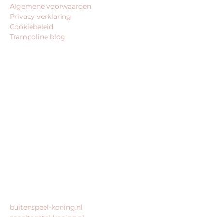
Algemene voorwaarden
Privacy verklaring
Cookiebeleid
Trampoline blog
BEDRIJFSGEGEVENS
trampoline-koning.nl is een website van:
King Webshops
Morsestraat 11
6716 AH Ede
Geen bezoekadres
KvK: 80435947
BTW: NL861672082B01
MEER VAN ONZE WEBSHOPS
buitenspeel-koning.nl