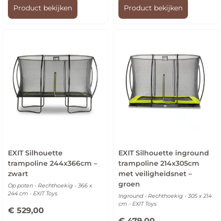
Product bekijken
Product bekijken
EXIT Silhouette
EXIT Silhouette inground
trampoline 244x366cm –
trampoline 214x305cm
zwart
met veiligheidsnet –
groen
Op poten - Rechthoekig - 366 x
244 cm - EXIT Toys
Inground - Rechthoekig - 305 x 214
cm - EXIT Toys
€
529,00
€
479,00