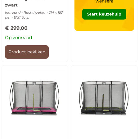
wensen!
zwart
Inground - Rechthoekig - 214 x 153
Start keuzehulp
cm - EXIT Toys
€
299,00
Op voorraad
Product bekijken