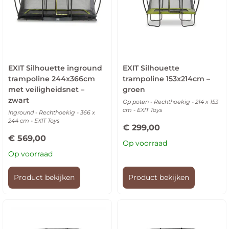
EXIT Silhouette inground
EXIT Silhouette
trampoline 244x366cm
trampoline 153x214cm –
met veiligheidsnet –
groen
zwart
Op poten - Rechthoekig - 214 x 153
cm - EXIT Toys
Inground - Rechthoekig - 366 x
244 cm - EXIT Toys
€
299,00
€
569,00
Op voorraad
Op voorraad
Product bekijken
Product bekijken