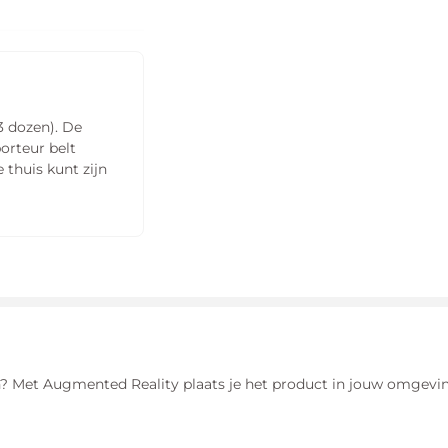
veiligheidsnet
Verbinding frame
Dikte (vulling)
Type sluiting
beschermrand
veiligheidsnet
Diameter poten
frame
Materiaal
Materiaal
bovenzijde
veiligheidsnet
Diameter toprail
3 dozen). De
beschermrand
frame
orteur belt
Bescherming
thuis kunt zijn
Materiaal
palen
Garantie frame
onderzijde
veiligheidsnet
beschermrand
Garantie
Lengte rok
veiligheidsnet
Garantie
beschermrand
uin? Met Augmented Reality plaats je het product in jouw omgeving