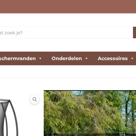
schermranden
Onderdelen
Accessoires
Salta Comfort E
De Salta Comfort Edition 
scherpe prijs. Door zijn s
tuin!
€
499,00