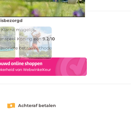
lijst
uisbezorgd
Klarna mogelijk
tenspeel Koning een
9.2/10
favoriete betaalmethode
Achteraf betalen