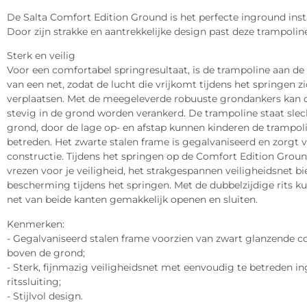
De Salta Comfort Edition Ground is het perfecte inground ins
Door zijn strakke en aantrekkelijke design past deze trampoline
Sterk en veilig
Voor een comfortabel springresultaat, is de trampoline aan de
van een net, zodat de lucht die vrijkomt tijdens het springen z
verplaatsen. Met de meegeleverde robuuste grondankers kan d
stevig in de grond worden verankerd. De trampoline staat sle
grond, door de lage op- en afstap kunnen kinderen de trampol
betreden. Het zwarte stalen frame is gegalvaniseerd en zorgt 
constructie. Tijdens het springen op de Comfort Edition Ground
vrezen voor je veiligheid, het strakgespannen veiligheidsnet b
bescherming tijdens het springen. Met de dubbelzijdige rits k
net van beide kanten gemakkelijk openen en sluiten.
Kenmerken:
- Gegalvaniseerd stalen frame voorzien van zwart glanzende c
boven de grond;
- Sterk, fijnmazig veiligheidsnet met eenvoudig te betreden 
ritssluiting;
- Stijlvol design.