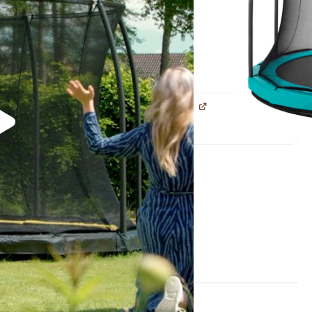
isbezorgd
dagen
ta afdekhoes 366cm - Rond zwart
evoegen voor
€
99,00
n winkelwagen