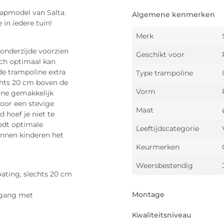
tapmodel van Salta.
Algemene kenmerken
 in iedere tuin!
Merk
 onderzijde voorzien
Geschikt voor
ich optimaal kan
e trampoline extra
Type trampoline
chts 20 cm boven de
Vorm
ine gemakkelijk
voor een stevige
Maat
 hoef je niet te
iedt optimale
Leeftijdscategorie
unnen kinderen het
Keurmerken
Weersbestendig
oating, slechts 20 cm
Montage
ingang met
Kwaliteitsniveau
Montage vereist?