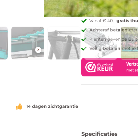
Toevoegen aan verlang
Vanaf € 40,-
gratis th
Achteraf betalen
met 
Klanten geven de Bui
Veilig betalen
met je 
14 dagen zichtgarantie
Specificaties