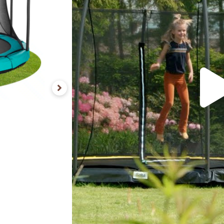
Dit product wordt
gratis
thu
Levertijd: 1 tot 3 werk
Vaak samen gekocht
Sal
To
Toevoegen aa
Vergelijken