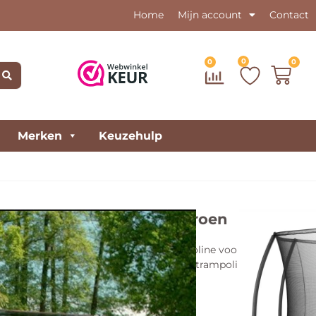
Home
Mijn account
Contact
0
0
0
Merken
Keuzehulp
dition Ground ø366cm – Groen
Ground is een stijlvolle inground trampoline voor een zeer
trakke en aantrekkelijke design past deze trampoline in iedere