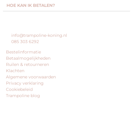
HOE KAN IK BETALEN?
KLANTENSERVICE
info@trampoline-koning.nl
085 303 6292
Bestelinformatie
Betaalmogelijkheden
Ruilen & retourneren
Klachten
Algemene voorwaarden
Privacy verklaring
Cookiebeleid
Trampoline blog
BEDRIJFSGEGEVENS
trampoline-koning.nl is een website van:
King Webshops