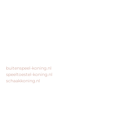
Morsestraat 11
6716 AH Ede
Geen bezoekadres
KvK: 80435947
BTW: NL861672082B01
MEER VAN ONZE WEBSHOPS
buitenspeel-koning.nl
speeltoestel-koning.nl
schaakkoning.nl
© 2026 – Alle rechten voorbehouden – King Webshops