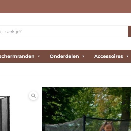
schermranden
Onderdelen
Accessoires
Salta Combo ø4
De Salta Combo is een echt
balans tussen veiligheid, 
Een model dat jou veel te 
€
449,00