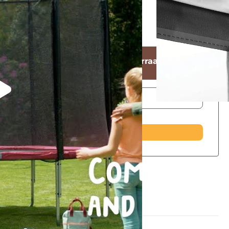
isbezorgd
n e-mail wanneer er nieuwe voorraad is
Breng mij op de hoogte!