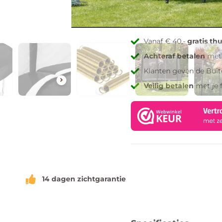
Toevoegen aan verlang
Vanaf € 40,-
gratis th
Achteraf betalen
met 
Klanten geven de Bui
Veilig betalen
met je 
14 dagen zichtgarantie