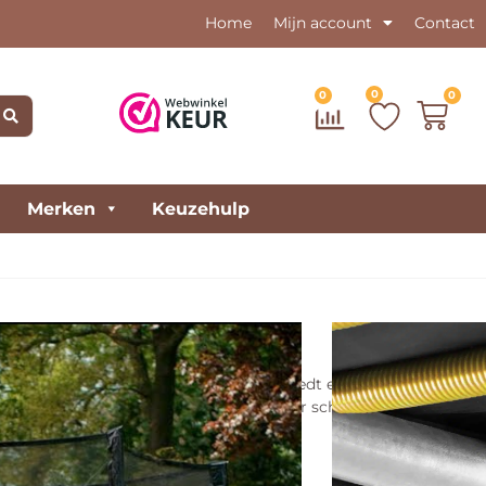
Home
Mijn account
Contact
0
0
0
Merken
Keuzehulp
27cm – Zwart
e klassieker uit de Salta collectie en biedt een uitstekende
kwaliteit en duurzaamheid tegen een zeer schappelijke prijs.
bieden heeft.