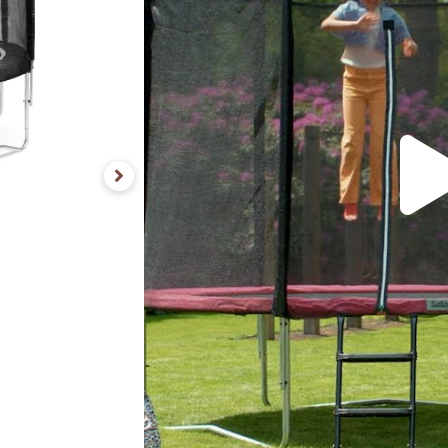
Dit product wordt
gratis
thu
Uitverkocht
Ontvang ee
Vergelijken