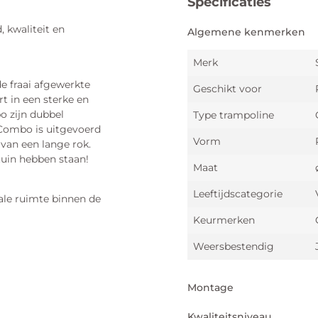
Specificaties
 kwaliteit en
Algemene kenmerken
Merk
e fraai afgewerkte
Geschikt voor
rt in een sterke en
o zijn dubbel
Type trampoline
a Combo is uitgevoerd
Vorm
 van een lange rok.
 tuin hebben staan!
Maat
Leeftijdscategorie
male ruimte binnen de
Keurmerken
Weersbestendig
Montage
Kwaliteitsniveau