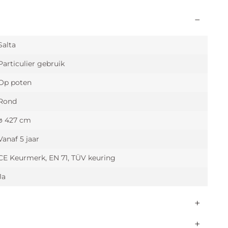
Salta
Particulier gebruik
Op poten
Rond
ø 427 cm
Vanaf 5 jaar
CE Keurmerk, EN 71, TÜV keuring
Ja