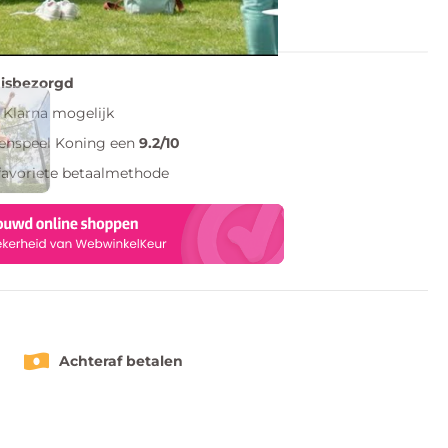
lijst
uisbezorgd
Klarna mogelijk
tenspeel Koning een
9.2/10
favoriete betaalmethode
Achteraf betalen