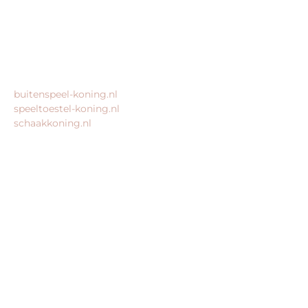
KvK: 80435947
BTW: NL861672082B01
MEER VAN ONZE WEBSHOPS
buitenspeel-koning.nl
speeltoestel-koning.nl
schaakkoning.nl
© 2026 – Alle rechten voorbehouden – King Webshops