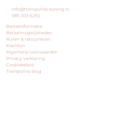
info@trampoline-koning.nl
085 303 6292
Bestelinformatie
Betaalmogelijkheden
Ruilen & retourneren
Klachten
Algemene voorwaarden
Privacy verklaring
Cookiebeleid
Trampoline blog
BEDRIJFSGEGEVENS
trampoline-koning.nl is een website van:
King Webshops
Morsestraat 11
6716 AH Ede
Geen bezoekadres