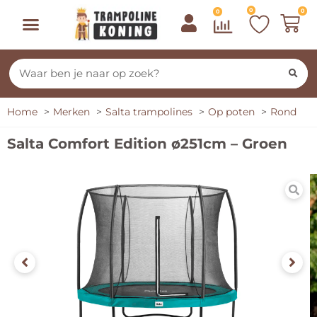
0
0
0
Home
Merken
Salta trampolines
Op poten
Rond
Salta Comfort Edition ø251cm – Groen