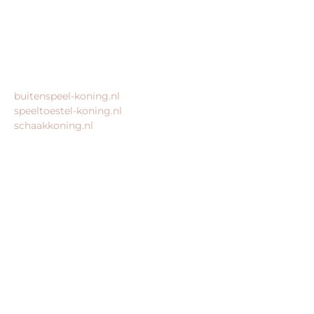
KvK: 80435947
BTW: NL861672082B01
MEER VAN ONZE WEBSHOPS
buitenspeel-koning.nl
speeltoestel-koning.nl
schaakkoning.nl
© 2026 – Alle rechten voorbehouden – King Webshops