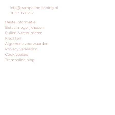
info@trampoline-koning.nl
085 303 6292
Bestelinformatie
Betaalmogelijkheden
Ruilen & retourneren
Klachten
Algemene voorwaarden
Privacy verklaring
Cookiebeleid
Trampoline blog
BEDRIJFSGEGEVENS
trampoline-koning.nl is een website van:
King Webshops
Morsestraat 11
6716 AH Ede
Geen bezoekadres