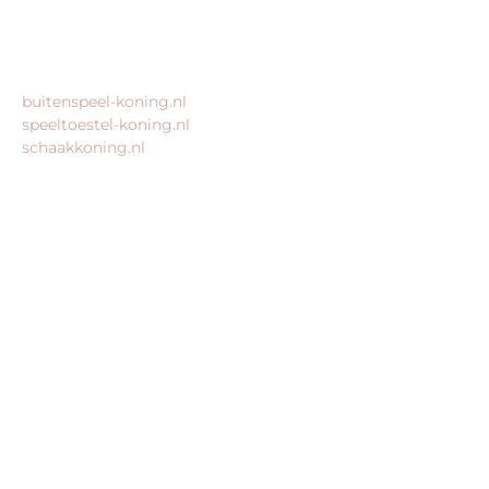
MEER VAN ONZE WEBSHOPS
buitenspeel-koning.nl
speeltoestel-koning.nl
schaakkoning.nl
© 2026 – Alle rechten voorbehouden – King Webshops