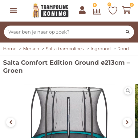
0
0
0
Home
Merken
Salta trampolines
Inground
Rond
Salta Comfort Edition Ground ø213cm –
Groen