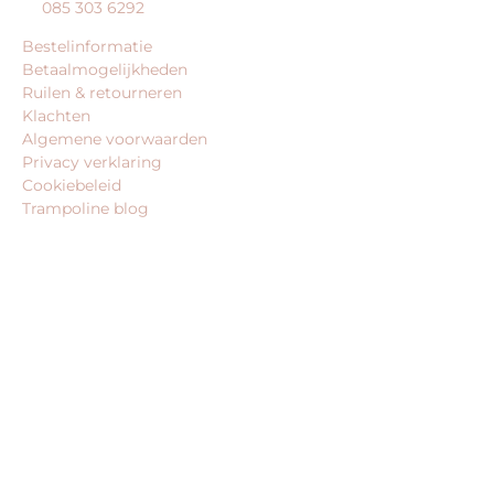
085 303 6292
Bestelinformatie
Betaalmogelijkheden
Ruilen & retourneren
Klachten
Algemene voorwaarden
Privacy verklaring
Cookiebeleid
Trampoline blog
BEDRIJFSGEGEVENS
trampoline-koning.nl is een website van:
King Webshops
Morsestraat 11
6716 AH Ede
Geen bezoekadres
KvK: 80435947
BTW: NL861672082B01