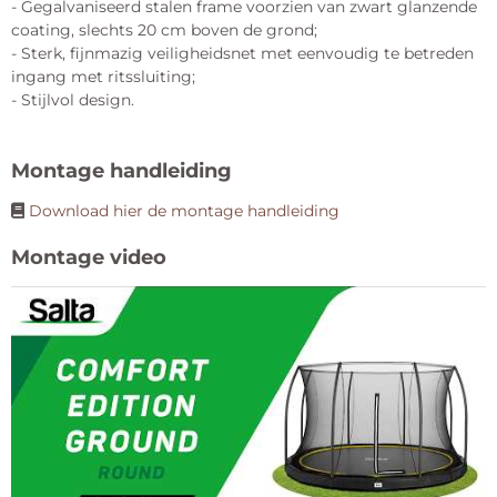
- Gegalvaniseerd stalen frame voorzien van zwart glanzende
coating, slechts 20 cm boven de grond;
- Sterk, fijnmazig veiligheidsnet met eenvoudig te betreden
ingang met ritssluiting;
- Stijlvol design.
Montage handleiding
Download hier de montage handleiding
Montage video