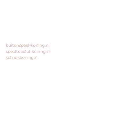
Geen bezoekadres
KvK: 80435947
BTW: NL861672082B01
MEER VAN ONZE WEBSHOPS
buitenspeel-koning.nl
speeltoestel-koning.nl
schaakkoning.nl
© 2026 – Alle rechten voorbehouden – King Webshops