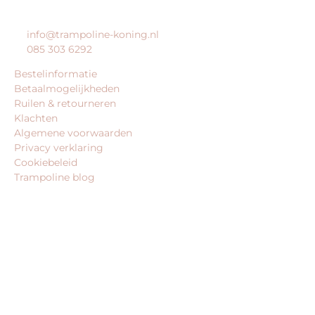
KLANTENSERVICE
info@trampoline-koning.nl
085 303 6292
Bestelinformatie
Betaalmogelijkheden
Ruilen & retourneren
Klachten
Algemene voorwaarden
Privacy verklaring
Cookiebeleid
Trampoline blog
BEDRIJFSGEGEVENS
trampoline-koning.nl is een website van:
King Webshops
Morsestraat 11
6716 AH Ede