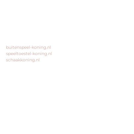
Geen bezoekadres
KvK: 80435947
BTW: NL861672082B01
MEER VAN ONZE WEBSHOPS
buitenspeel-koning.nl
speeltoestel-koning.nl
schaakkoning.nl
© 2026 – Alle rechten voorbehouden – King Webshops