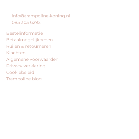
KLANTENSERVICE
info@trampoline-koning.nl
085 303 6292
Bestelinformatie
Betaalmogelijkheden
Ruilen & retourneren
Klachten
Algemene voorwaarden
Privacy verklaring
Cookiebeleid
Trampoline blog
BEDRIJFSGEGEVENS
trampoline-koning.nl is een website van:
King Webshops
Morsestraat 11
6716 AH Ede