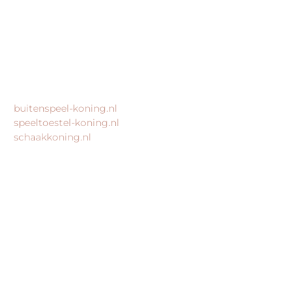
Geen bezoekadres
KvK: 80435947
BTW: NL861672082B01
MEER VAN ONZE WEBSHOPS
buitenspeel-koning.nl
speeltoestel-koning.nl
schaakkoning.nl
© 2026 – Alle rechten voorbehouden – King Webshops