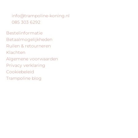
KLANTENSERVICE
info@trampoline-koning.nl
085 303 6292
Bestelinformatie
Betaalmogelijkheden
Ruilen & retourneren
Klachten
Algemene voorwaarden
Privacy verklaring
Cookiebeleid
Trampoline blog
BEDRIJFSGEGEVENS
trampoline-koning.nl is een website van:
King Webshops
Morsestraat 11
6716 AH Ede