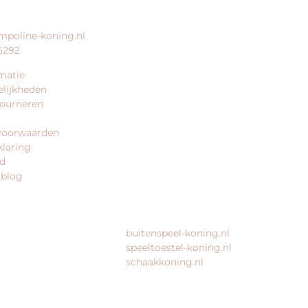
ERVICE
BEDRIJFSGEGEVENS
mpoline-koning.nl
trampoline-koning.nl is een
6292
website van:
matie
King Webshops
lijkheden
Morsestraat 11
tourneren
6716 AH Ede
Geen bezoekadres
voorwaarden
klaring
KvK: 80435947
id
BTW: NL861672082B01
 blog
MEER VAN ONZE WEBSHOPS
buitenspeel-koning.nl
speeltoestel-koning.nl
schaakkoning.nl