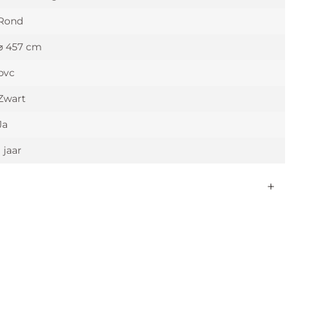
Rond
⌀ 457 cm
pvc
Zwart
Ja
1 jaar
⌀ 457 cm
8,1 kg