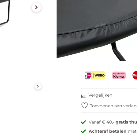
€
129,00
Dit product wordt
gratis
thu
Levertijd: 1 tot 3 werk
Toevoegen aa
Vergelijken
Toevoegen aan verlang
Vanaf € 40,-
gratis th
Achteraf betalen
met 