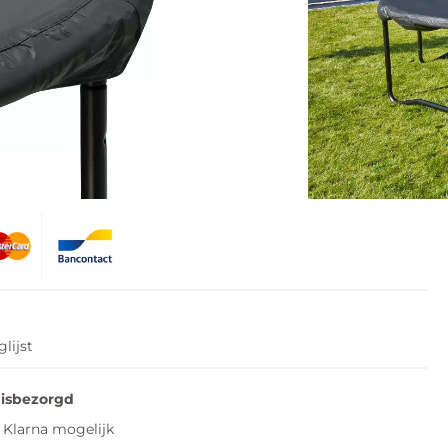
isbezorgd
dagen
n winkelwagen
lijst
uisbezorgd
Klarna mogelijk