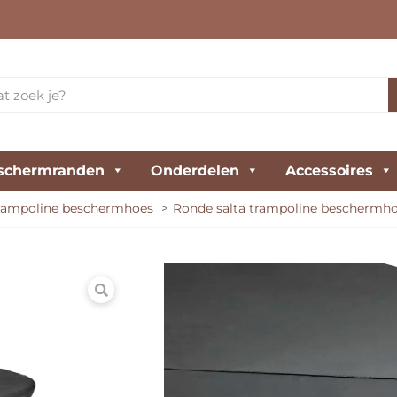
schermranden
Onderdelen
Accessoires
trampoline beschermhoes
Ronde salta trampoline beschermh
Salta afdekhoes
Met de Salta afdekhoes be
je je trampoline een tijdje
aangebroken of wil je je 
trampoline dan af met dez