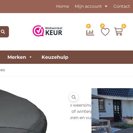
Home
Mijn account
Contact
0
0
0
Merken
Keuzehulp
oes
 457cm – Rond zwart
scherm je je trampoline tegen vele weersinvloeden. Gebruik
 niet omdat bijvoorbeeld de herfst- of winterperiode is
trampoline beschermen tegen bladeren en vuil? Dek jouw
e Salta afdekhoes.