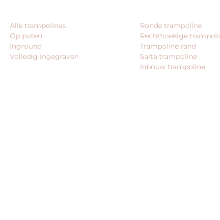
CATEGORIEËN
VEEL GEZOCHT
Alle trampolines
Ronde trampoline
Op poten
Rechthoekige trampoli
Inground
Trampoline rand
Volledig ingegraven
Salta trampoline
Inbouw trampoline
© 2026 – Alle rechten voorbehouden – King Webshops