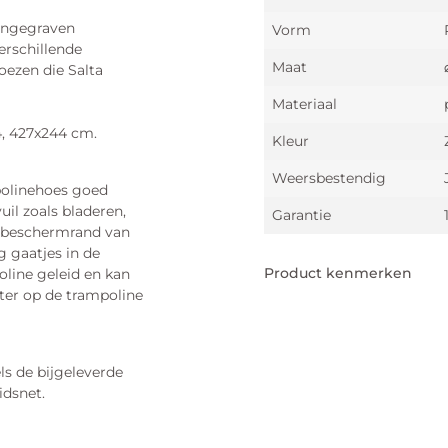
 ingegraven
Vorm
erschillende
Maat
oezen die Salta
Materiaal
4, 427x244 cm.
Kleur
Weersbestendig
polinehoes goed
uil zoals bladeren,
Garantie
de beschermrand van
g gaatjes in de
Product kenmerken
line geleid en kan
ter op de trampoline
Diameter
Gewicht
s de bijgeleverde
idsnet.