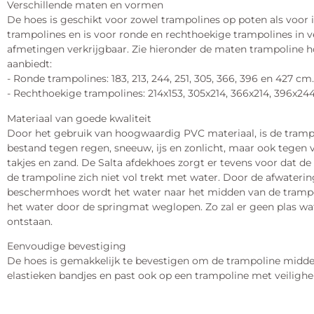
Verschillende maten en vormen
De hoes is geschikt voor zowel trampolines op poten als voor
trampolines en is voor ronde en rechthoekige trampolines in v
afmetingen verkrijgbaar. Zie hieronder de maten trampoline h
aanbiedt:
- Ronde trampolines: 183, 213, 244, 251, 305, 366, 396 en 427 cm.
- Rechthoekige trampolines: 214x153, 305x214, 366x214, 396x24
Materiaal van goede kwaliteit
Door het gebruik van hoogwaardig PVC materiaal, is de tram
bestand tegen regen, sneeuw, ijs en zonlicht, maar ook tegen v
takjes en zand. De Salta afdekhoes zorgt er tevens voor dat 
de trampoline zich niet vol trekt met water. Door de afwaterin
beschermhoes wordt het water naar het midden van de trampo
het water door de springmat weglopen. Zo zal er geen plas wa
ontstaan.
Eenvoudige bevestiging
De hoes is gemakkelijk te bevestigen om de trampoline middel
elastieken bandjes en past ook op een trampoline met veilighe