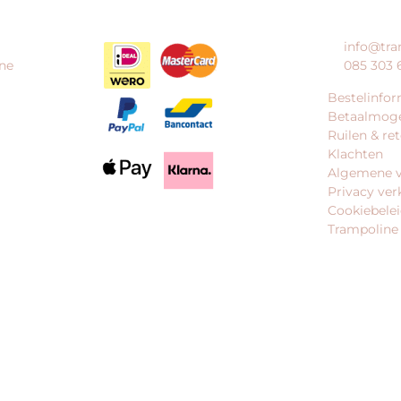
HOE KAN IK BETALEN?
KLANTENS
info@tra
ne
085 303 
Bestelinfor
Betaalmoge
Ruilen & re
Klachten
Algemene 
Privacy ver
Cookiebele
Trampoline