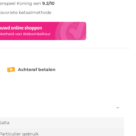
tenspeel Koning een
9.2/10
favoriete betaalmethode
Achteraf betalen
Salta
Particulier gebruik